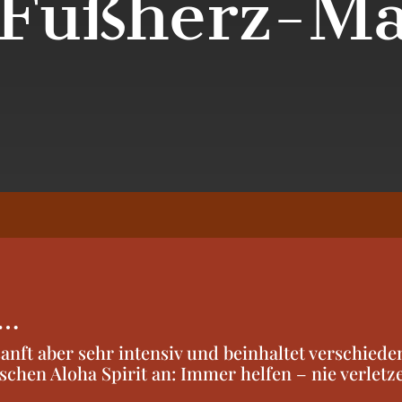
 Fußherz-Ma
e…
nft aber sehr intensiv und beinhaltet verschieden
schen Aloha Spirit an: Immer helfen – nie verletz