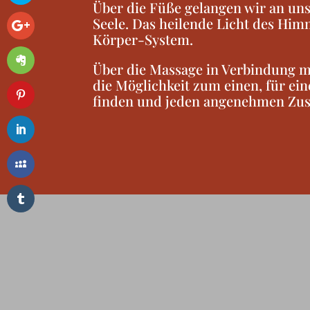
Über die Füße gelangen wir an uns
Seele. Das heilende Licht des Him
Körper-System.
Über die Massage in Verbindung mi
die Möglichkeit zum einen, für ei
finden und jeden angenehmen Zus