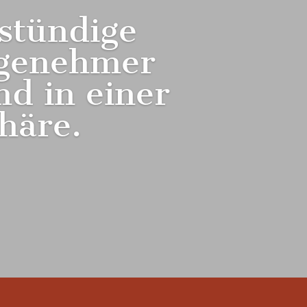
-stündige
ngenehmer
d in einer
häre.