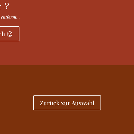
t ?
k entfernt…
uch 😉
Zurück zur Auswahl