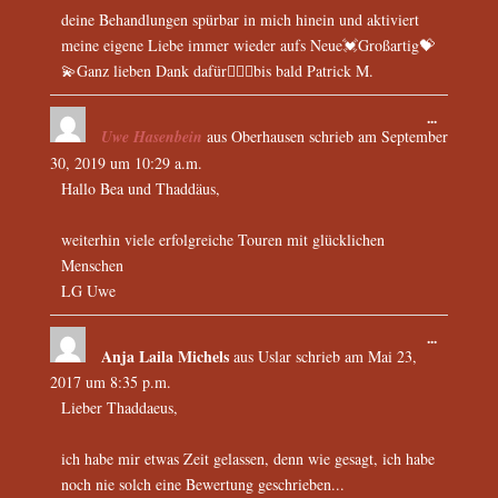
deine Behandlungen spürbar in mich hinein und aktiviert
meine eigene Liebe immer wieder aufs Neue💓Großartig💝
💫Ganz lieben Dank dafür👍🏻💫bis bald Patrick M.
...
Uwe Hasenbein
aus
Oberhausen
schrieb am
September
30, 2019
um
10:29 a.m.
Hallo Bea und Thaddäus,
weiterhin viele erfolgreiche Touren mit glücklichen
Menschen
LG Uwe
...
Anja Laila Michels
aus
Uslar
schrieb am
Mai 23,
2017
um
8:35 p.m.
Lieber Thaddaeus,
ich habe mir etwas Zeit gelassen, denn wie gesagt, ich habe
noch nie solch eine Bewertung geschrieben...