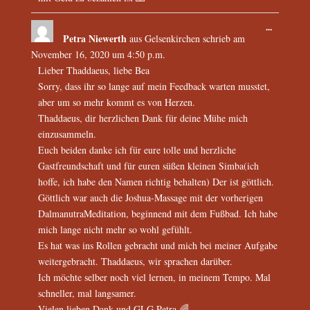
...
Petra Niewerth
aus
Gelsenkirchen
schrieb am
November 16, 2020
um
4:50 p.m.
Lieber Thaddaeus, liebe Bea
Sorry, dass ihr so lange auf mein Feedback warten musstet,
aber um so mehr kommt es von Herzen.
Thaddaeus, dir herzlichen Dank für deine Mühe mich
einzusammeln.
Euch beiden danke ich für eure tolle und herzliche
Gastfreundschaft und für euren süßen kleinen Simba(ich
hoffe, ich habe den Namen richtig behalten) Der ist göttlich.
Göttlich war auch die Joshua-Massage mit der vorherigen
DalmanutraMeditation, beginnend mit dem Fußbad. Ich habe
mich lange nicht mehr so wohl gefühlt.
Es hat was ins Rollen gebracht und mich bei meiner Aufgabe
weitergebracht. Thaddaeus, wir sprachen darüber.
Ich möchte selber noch viel lernen, in meinem Tempo. Mal
schneller, mal langsamer.
Vielen lieben Dank und GLG Petra 🌈