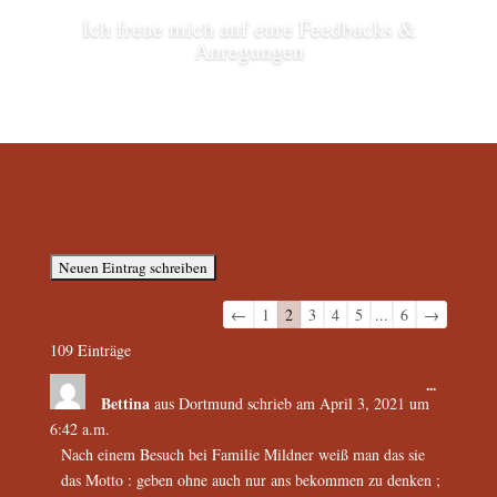
Ich freue mich auf eure Feedbacks &
Anregungen
Navigation
←
1
2
3
4
5
...
6
→
der
109 Einträge
Gästebuchliste
...
Bettina
aus
Dortmund
schrieb am
April 3, 2021
um
6:42 a.m.
Nach einem Besuch bei Familie Mildner weiß man das sie
das Motto : geben ohne auch nur ans bekommen zu denken ;