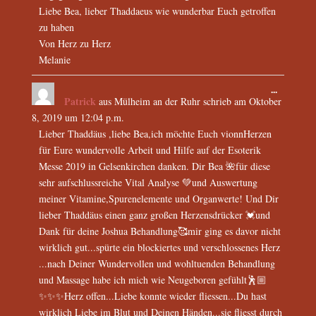
Liebe Bea, lieber Thaddaeus wie wunderbar Euch getroffen
zu haben
Von Herz zu Herz
Melanie
...
Patrick
aus
Mülheim an der Ruhr
schrieb am
Oktober
8, 2019
um
12:04 p.m.
Lieber Thaddäus ,liebe Bea,ich möchte Euch vionnHerzen
für Eure wundervolle Arbeit und Hilfe auf der Esoterik
Messe 2019 in Gelsenkirchen danken. Dir Bea 🌺für diese
sehr aufschlussreiche Vital Analyse 💚und Auswertung
meiner Vitamine,Spurenelemente und Organwerte! Und Dir
lieber Thaddäus einen ganz großen Herzensdrücker 💓und
Dank für deine Joshua Behandlung🥰mir ging es davor nicht
wirklich gut...spürte ein blockiertes und verschlossenes Herz
...nach Deiner Wundervollen und wohltuenden Behandlung
und Massage habe ich mich wie Neugeboren gefühlt🕺🏼
✨✨✨Herz offen...Liebe konnte wieder fliessen...Du hast
wirklich Liebe im Blut und Deinen Händen...sie fliesst durch