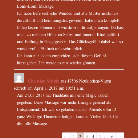
Lomi-Lomi Massage.
Ich habe tiefe seelische Wunden und alte Muster nochmals
durchfühlt und hemmungslos geweint, habe mich komplett
fallen lassen können und wurde von dir aufgefangen. Du hast
mich zu meinem Höheren Selbst und inneren Kind geführt
und Heilung in Gang gesetzt. Das Glücksgefühl dabei war so
wundervoll...Einfach unbeschreiblich.
Ich kann nur jedem empfehlen, sich diesem Gefühl
hinzugeben. Ich werde es mir wieder gönnen.
...
Christian Schulz
aus
47506 Neukirchen-Vluyn
schrieb am
April 8, 2017
um
10:51 a.m.
Am 24.03.2017 hat Thaddäus mir eine Magic Touch
gegeben. Diese Massage war mehr Energie gebend als
Entspannend. Ich war so geladen das ich Abends sofort 2
ganz Wichtige Themen erledigen konnte. Vielen Dank für
die tolle Massage.
Navigation
←
1
2
3
4
5
...
6
→