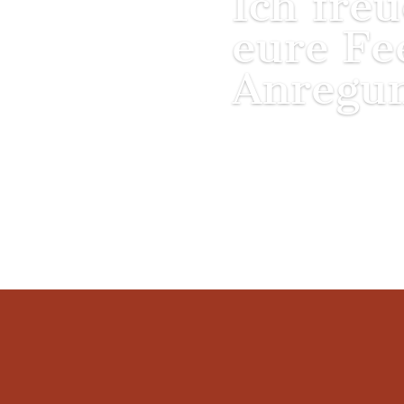
Ich fre
eure Fe
Anregu