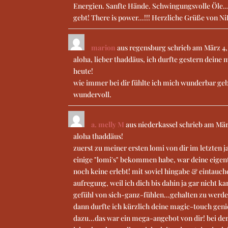
Energien. Sanfte Hände. Schwingungsvolle Öle....
gebt! There is power...!!! Herzliche Grüße von Ni
marion
aus
regensburg
schrieb am
März 4,
aloha, lieber thaddäus, ich durfte gestern deine
heute!
wie immer bei dir fühlte ich mich wunderbar geb
wundervoll.
a. melly M
aus
niederkassel
schrieb am
März
aloha thaddäus!
zuerst zu meiner ersten lomi von dir im letzten
einige "lomi's" bekommen habe, war deine eigentl
noch keine erlebt! mit soviel hingabe & eintauch
aufregung, weil ich dich bis dahin ja gar nicht 
gefühl von sich-ganz-fühlen...gehalten zu werden
dann durfte ich kürzlich deine magic-touch geni
dazu...das war ein mega-angebot von dir! bei der