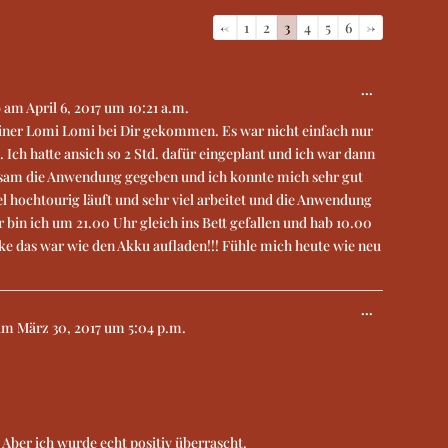
Navigation
←
1
2
3
4
5
6
→
der
Gästebuchliste
...
b am
April 6, 2017
um
10:21 a.m.
einer Lomi Lomi bei Dir gekommen. Es war nicht einfach nur
Ich hatte ansich so 2 Std. dafür eingeplant und ich war dann
htsam die Anwendung gegeben und ich konnte mich sehr gut
el hochtourig läuft und sehr viel arbeitet und die Anwendung
 bin ich um 21.00 Uhr gleich ins Bett gefallen und hab 10.00
ke das war wie den Akku aufladen!!! Fühle mich heute wie neu
...
 am
März 30, 2017
um
5:04 p.m.
Aber ich wurde echt positiv überrascht.