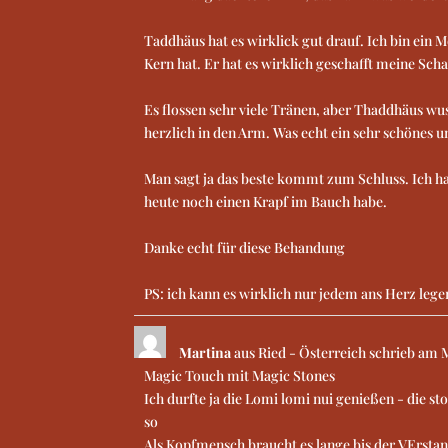
Taddhäus hat es wirklick gut drauf. Ich bin ein 
Kern hat. Er hat es wirklich geschafft meine Sch
Es flossen sehr viele Tränen, aber Thaddhäus wu
herzlich in den Arm. Was echt ein sehr schönes
Man sagt ja das beste kommt zum Schluss. Ich ha
heute noch einen Krapf im Bauch habe.
Danke echt für diese Behandung
PS: ich kann es wirklich nur jedem ans Herz lege
Martina
aus
Ried - Österreich
schrieb am
M
Magic Touch mit Magic Stones
Ich durfte ja die Lomi lomi nui genießen - die sto
so
Als Kopfmensch braucht es lange bis der VErstand