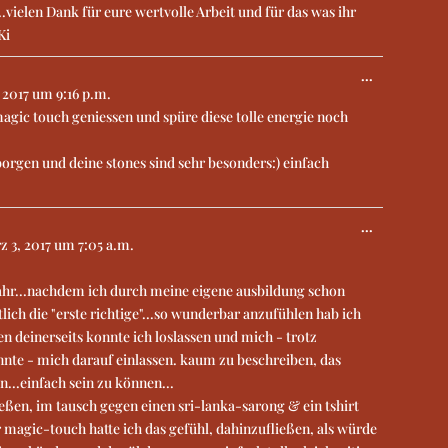
vielen Dank für eure wertvolle Arbeit und für das was ihr
Ki
...
 2017
um
9:16 p.m.
 magic touch geniessen und spüre diese tolle energie noch
orgen und deine stones sind sehr besonders:) einfach
...
 3, 2017
um
7:05 a.m.
 jahr...nachdem ich durch meine eigene ausbildung schon
ich die "erste richtige"...so wunderbar anzufühlen hab ich
en deinerseits konnte ich loslassen und mich - trotz
kannte - mich darauf einlassen. kaum zu beschreiben, das
...einfach sein zu können...
eßen, im tausch gegen einen sri-lanka-sarong & ein tshirt
 magic-touch hatte ich das gefühl, dahinzufließen, als würde