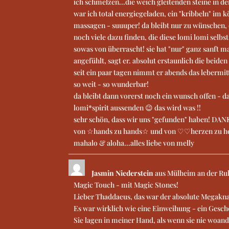
ich schmelzen...die weich gleitenden steine in de
war ich total energiegeladen, ein "kribbeln" im k
massagen - suuuper! da bleibt nur zu wünschen, 
noch viele dazu finden, die diese lomi lomi selbs
sowas von überrascht! sie hat "nur" ganz sanft m
angefühlt, sagt er. absolut erstaunlich die beiden 
seit ein paar tagen nimmt er abends das lebermi
so weit - so wunderbar!
da bleibt dann vorerst noch ein wunsch offen -
lomi*spirit aussenden 😉 das wird was !!
sehr schön, dass wir uns "gefunden" haben! DANK
von ☆hands zu hands☆ und von ♡♡herzen zu h
mahalo & aloha...alles liebe von melly
Jasmin Niederstein
aus
Mülheim an der Ru
Magic Touch - mit Magic Stones!
Lieber Thaddaeus, das war der absolute Megakna
Es war wirklich wie eine Einweihung - ein Gesch
Sie lagen in meiner Hand, als wenn sie nie woan