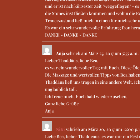
und er ist nach kürzester Zeit "weggeflogen" - es
die Stones inst fließen kommen und wohin die Rei
Trancezustand ließ mich in einen für mich sehr 
Es war ein sehr wundervolle Erfahrung fron hera
DANKE - DANKE - DANKE
Anja
schrieb am
März 27, 2017
um
5:55 a.m.
Lieber Thaddäus, liebe Bea,
es war ein wundervoller Tag mit Euch. Diese Öl
Die Massage und wertvollen Tipps von Bea haben
Thaddäus ließ uns tragen in eine andere Welt. Ic
unglaublich toll.
Ich freue mich, Euch bald wieder zusehen,
Ganz liebe Grüße
Anja
NiKi
schrieb am
März 20, 2017
um
12:00 p.
Liebe Bea, lieber Thaddeaus, es war mir ein Fe