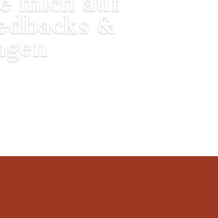
ue mich auf
edbacks &
ngen