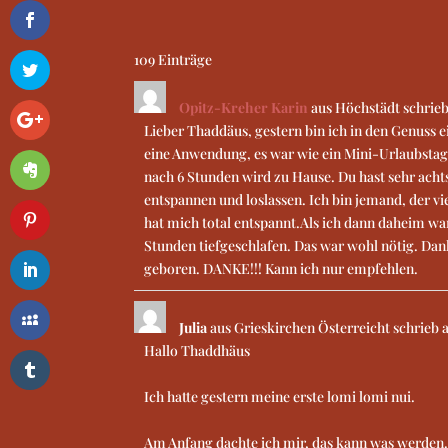
109 Einträge
Opitz-Kreher Karin
aus
Höchstädt
schrie
Lieber Thaddäus, gestern bin ich in den Genuss 
eine Anwendung, es war wie ein Mini-Urlaubstag. 
nach 6 Stunden wird zu Hause. Du hast sehr ac
entspannen und loslassen. Ich bin jemand, der vi
hat mich total entspannt.Als ich dann daheim war
Stunden tiefgeschlafen. Das war wohl nötig. Dan
geboren. DANKE!!! Kann ich nur empfehlen.
Julia
aus
Grieskirchen Österreicht
schrieb
Hallo Thaddhäus
Ich hatte gestern meine erste lomi lomi nui.
Am Anfang dachte ich mir, das kann was werden. 