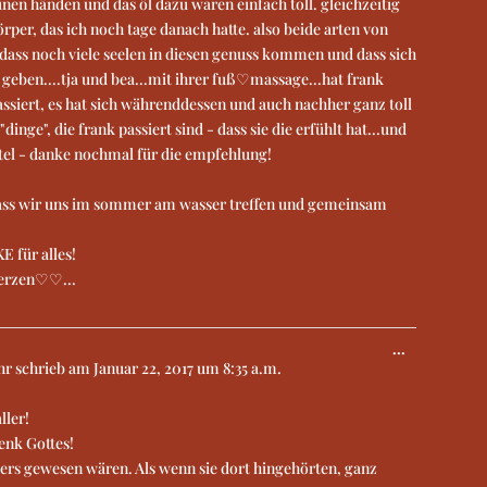
inen händen und das öl dazu waren einfach toll. gleichzeitig
örper, das ich noch tage danach hatte. also beide arten von
dass noch viele seelen in diesen genuss kommen und dass sich
t geben....tja und bea...mit ihrer fuß♡massage...hat frank
assiert, es hat sich währenddessen und auch nachher ganz toll
"dinge", die frank passiert sind - dass sie die erfühlt hat...und
ttel - danke nochmal für die empfehlung!
 dass wir uns im sommer am wasser treffen und gemeinsam
E für alles!
erzen♡♡...
...
hr
schrieb am
Januar 22, 2017
um
8:35 a.m.
ller!
enk Gottes!
ders gewesen wären. Als wenn sie dort hingehörten, ganz