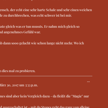
Mensch, der echt eine sehr harte Schale und sehr einen weichen
ale zu durchbrechen, was echt schwer ist bei mir.
sste gleich was er tun mussts. Er nahm mich gleich so
 und angenehmes Gefühl war.
b dann sooo gelacht wie schon lange nicht mehr. Wo ich
n dies mal zu probieren.
...
ärz 30, 2017
um
3:33 p.m.
nes sind aber kein Vergleich dazu - da fleißt die "Magie" nur
 ausgeschaltet ist - mit dn Stones geht das ganz von alleine